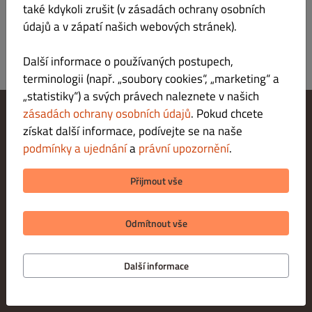
také kdykoli zrušit (v zásadách ochrany osobních
údajů a v zápatí našich webových stránek).
Další informace o používaných postupech,
terminologii (např. „soubory cookies“, „marketing“ a
„statistiky“) a svých právech naleznete v našich
zásadách ochrany osobních údajů
. Pokud chcete
získat další informace, podívejte se na naše
Změnit nastavení souborů cookie
Kontaktuj nás
podmínky a ujednání
a
právní upozornění
.
Zásady ochrany osobních údajů
Podmínky a ujednání
Přijmout vše
Právní upozornění
METODY PLATBY PŘI VYZVEDNUTÍ
Odmítnout vše
Další informace