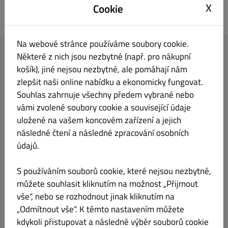
X
Cookie
Na webové stránce používáme soubory cookie.
Některé z nich jsou nezbytné (např. pro nákupní
Obnovení hesla účtu
košík), jiné nejsou nezbytné, ale pomáhají nám
zlepšit naši online nabídku a ekonomicky fungovat.
E-mailová adresa, kterou používáš k přihlášení ke svému účtu.
Souhlas zahrnuje všechny předem vybrané nebo
Pošleme ti e-mail s novým heslem.
vámi zvolené soubory cookie a související údaje
uložené na vašem koncovém zařízení a jejich
následné čtení a následné zpracování osobních
údajů.
Přihlášení
Obnovit heslo
S používáním souborů cookie, které nejsou nezbytné,
můžete souhlasit kliknutím na možnost „Přijmout
vše“, nebo se rozhodnout jinak kliknutím na
„Odmítnout vše“. K těmto nastavením můžete
kdykoli přistupovat a následně výběr souborů cookie