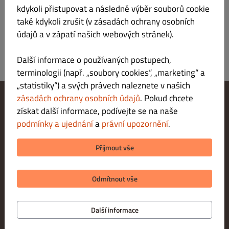
Přihlášení
kdykoli přistupovat a následně výběr souborů cookie
také kdykoli zrušit (v zásadách ochrany osobních
údajů a v zápatí našich webových stránek).
Další informace o používaných postupech,
terminologii (např. „soubory cookies“, „marketing“ a
„statistiky“) a svých právech naleznete v našich
zásadách ochrany osobních údajů
. Pokud chcete
získat další informace, podívejte se na naše
Změnit nastavení souborů cookie
Kontaktuj nás
podmínky a ujednání
a
právní upozornění
.
Zásady ochrany osobních údajů
Podmínky a ujednání
Přijmout vše
Právní upozornění
METODY PLATBY PŘI VYZVEDNUTÍ
Odmítnout vše
Další informace