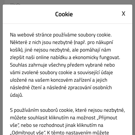
Heslo
X
Cookie
Potvrzení hesla
Na webové stránce používáme soubory cookie.
Některé z nich jsou nezbytné (např. pro nákupní
košík), jiné nejsou nezbytné, ale pomáhají nám
zlepšit naši online nabídku a ekonomicky fungovat.
Telefon
Souhlas zahrnuje všechny předem vybrané nebo
Žádné
vámi zvolené soubory cookie a související údaje
uložené na vašem koncovém zařízení a jejich
Informujte mě o aktuálních nabídkách e-mailem.
následné čtení a následné zpracování osobních
údajů.
Kliknutím na tlačítko „Registrovat“ dáváte najevo, že
souhlasíte s
podmínkami
a
zásadami ochrany osobních
údajů tohoto webu.
S používáním souborů cookie, které nejsou nezbytné,
můžete souhlasit kliknutím na možnost „Přijmout
Zaregistrovat se
vše“, nebo se rozhodnout jinak kliknutím na
„Odmítnout vše“. K těmto nastavením můžete