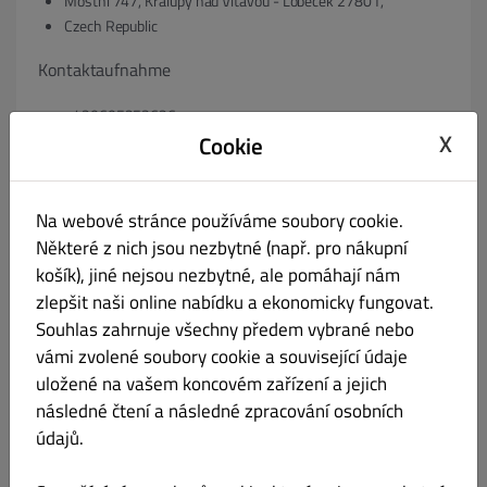
Mostní 747, Kralupy nad Vltavou - Lobeček 27801,
Czech Republic
Kontaktaufnahme
+420605253626
X
pasaz.gastro@seznam.cz
Cookie
ggf. Registergericht & Registernummer
Na webové stránce používáme soubory cookie.
Některé z nich jsou nezbytné (např. pro nákupní
27174832
košík), jiné nejsou nezbytné, ale pomáhají nám
ggf. Umsatzsteuer-Identifikationsnummer gem. § 27 a
zlepšit naši online nabídku a ekonomicky fungovat.
Umsatzsteuergesetz:
Souhlas zahrnuje všechny předem vybrané nebo
vámi zvolené soubory cookie a související údaje
VAT: 27174832
uložené na vašem koncovém zařízení a jejich
následné čtení a následné zpracování osobních
ggf. Geschäftsführer:
údajů.
Pavel Kšána