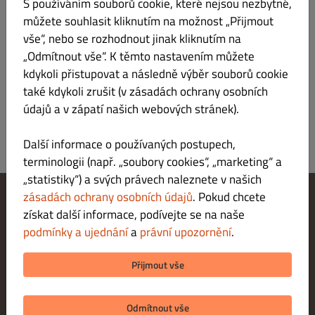
S používáním souborů cookie, které nejsou nezbytné,
Verantwortlicher gemäß § 55 Abs.2 RStV
můžete souhlasit kliknutím na možnost „Přijmout
vše“, nebo se rozhodnout jinak kliknutím na
Plattform der EU-Kommission zur Online-
„Odmítnout vše“. K těmto nastavením můžete
Streitbeilegung:
kdykoli přistupovat a následně výběr souborů cookie
https://ec.europa.eu/consumers/odr/main/index.cfm
také kdykoli zrušit (v zásadách ochrany osobních
údajů a v zápatí našich webových stránek).
Další informace o používaných postupech,
terminologii (např. „soubory cookies“, „marketing“ a
„statistiky“) a svých právech naleznete v našich
zásadách ochrany osobních údajů
. Pokud chcete
získat další informace, podívejte se na naše
Změnit nastavení souborů cookie
Kontaktuj nás
podmínky a ujednání
a
právní upozornění
.
Zásady ochrany osobních údajů
Podmínky a ujednání
Přijmout vše
Právní upozornění
METODY PLATBY PŘI VYZVEDNUTÍ
Odmítnout vše