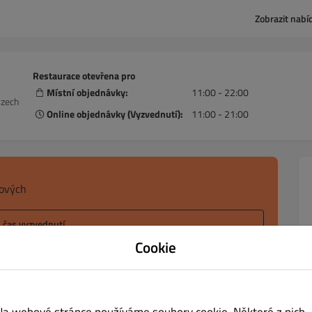
Zobrazit nabí
Restaurace otevřena pro
Místní objednávky:
11:00 - 22:00
Czech
Online objednávky (Vyzvednutí):
11:00 - 21:00
sových
l čas vyzvednutí
Cookie
y
Na webové stránce používáme soubory cookie. Některé z nich