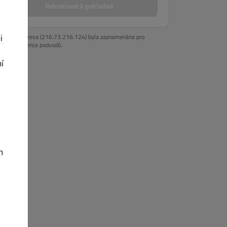
Pokračovat k pokladně
i
Vaše IP adresa (216.73.216.124) byla zaznamenána pro
účely prevence podvodů.
í
h