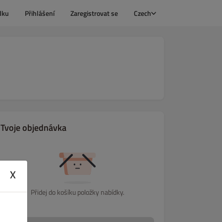
dku
Přihlášení
Zaregistrovat se
Czech
Tvoje objednávka
X
Přidej do košíku položky nabídky.