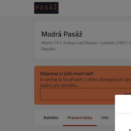
Modrá Pasáž
Mostní 747, Kralupy nad Vltavou - Lobeček 27801, 
Republic
Objednej si jídlo hned teď!
A nechej si ho přivézt v rámci dostupných ča
úseků pro donášku.
Zvo
Nabídka
Pracovní doba
Info
Kupón