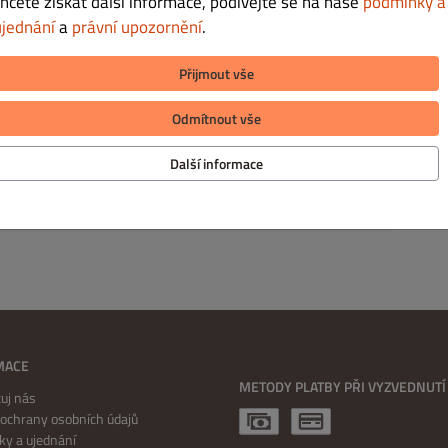
chcete získat další informace, podívejte se na naše
podmínky a
ZAVŘENO
(11:00 – 21:00)
ujednání
a
právní upozornění
.
ZAVŘENO
(11:00 – 21:00)
Přijmout vše
ZAVŘENO
(11:00 – 21:00)
Odmítnout vše
ZAVŘENO
(11:00 – 21:00)
Další informace
ZAVŘENO
(11:00 – 21:00)
MACE
METODY PLATBY PŘI VYZVEDNUTÍ
uj nás
ochrany osobních údajů
y a ujednání