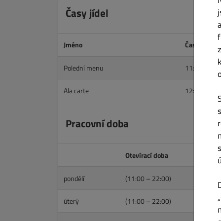
Časy jídel
Jméno
Čas zahájen
Polední menu
11:00
Ala carte
12:00
Pracovní doba
Otevírací doba
pondělí
(11:00 – 22:00)
úterý
(11:00 – 22:00)