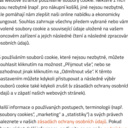
jsou nezbytné (např. pro nákupní košík), jiné nejsou nezbytné,
ale pomáhají nám zlepšit naši online nabídku a ekonomicky
fungovat. Souhlas zahrnuje všechny předem vybrané nebo vám
í
Čas ukončení
zvolené soubory cookie a související údaje uložené na vašem
koncovém zařízení a jejich následné čtení a následné zpracován
14:00
osobních údajů.
21:00
S používáním souborů cookie, které nejsou nezbytné, můžete
souhlasit kliknutím na možnost „Přijmout vše“, nebo se
rozhodnout jinak kliknutím na „Odmítnout vše“. K těmto
nastavením můžete kdykoli přistupovat a následně výběr
souborů cookie také kdykoli zrušit (v zásadách ochrany osobníc
Donáška
Vyzvednutí
údajů a v zápatí našich webových stránek).
ZAVŘENO
(11:00 – 21:00)
Další informace o používaných postupech, terminologii (např.
„soubory cookies“, „marketing“ a „statistiky“) a svých právech
ZAVŘENO
(11:00 – 21:00)
naleznete v našich
zásadách ochrany osobních údajů
. Pokud