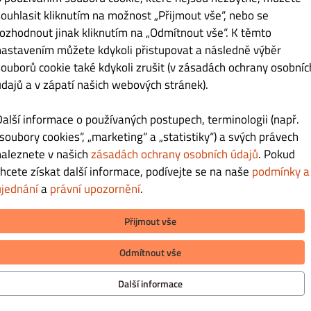
souhlasit kliknutím na možnost „Přijmout vše“, nebo se
rozhodnout jinak kliknutím na „Odmítnout vše“. K těmto
Kč 249.00
nastavením můžete kdykoli přistupovat a následně výběr
souborů cookie také kdykoli zrušit (v zásadách ochrany osobníc
údajů a v zápatí našich webových stránek).
Další informace o používaných postupech, terminologii (např.
„soubory cookies“, „marketing“ a „statistiky“) a svých právech
Kč 249.00
naleznete v našich
zásadách ochrany osobních údajů
. Pokud
chcete získat další informace, podívejte se na naše
podmínky a
ujednání
a
právní upozornění
.
Přijmout vše
Odmítnout vše
Kč 185.00
Další informace