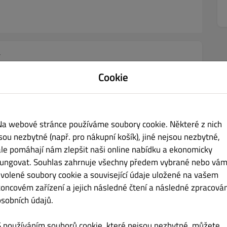
y
Cookie
Předkrmy
Polévky
Ryby
Kuřecí maso
Vepřové maso
Na webové stránce používáme soubory cookie. Některé z nich
jsou nezbytné (např. pro nákupní košík), jiné nejsou nezbytné,
ale pomáhají nám zlepšit naši online nabídku a ekonomicky
 a parmezánem
Kč 259.00
fungovat. Souhlas zahrnuje všechny předem vybrané nebo vám
zvolené soubory cookie a související údaje uložené na vašem
koncovém zařízení a jejich následné čtení a následné zpracován
osobních údajů.
S používáním souborů cookie, které nejsou nezbytné, můžete