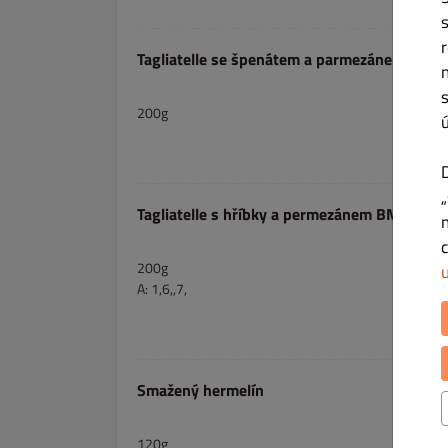
Tagliatelle se špenátem a parmezánem BM
200g
Tagliatelle s hříbky a permezánem BM
200g
A: 1,6,,7,
Smažený hermelín
120g