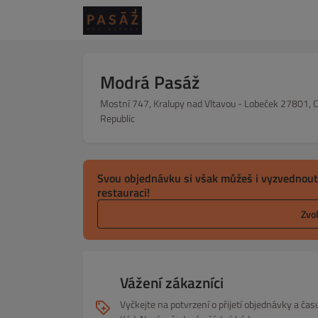
Modrá Pasáž
Mostní 747, Kralupy nad Vltavou - Lobeček 27801, 
Republic
Svou objednávku si však můžeš i vyzvednout
restauraci!
Zvo
Vážení zákazníci
Vyčkejte na potvrzení o přijetí objednávky a č