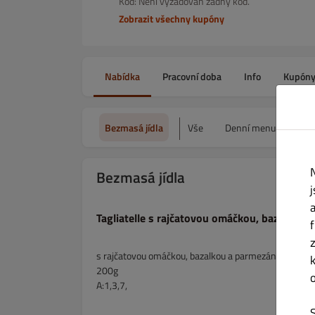
Kód: Není vyžadován žádný kód.
Zobrazit všechny kupóny
Nabídka
Pracovní doba
Info
Kupón
Bezmasá jídla
Vše
Denní menu Pátek
Bezmasá jídla
Tagliatelle s rajčatovou omáčkou, bazalkou
s rajčatovou omáčkou, bazalkou a parmezánem
200g
A:1,3,7,