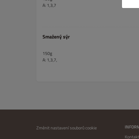
A: 1,3,7
Smažený sýr
150g
A: 1,3,7,
INFOR
Změnit nastavení souborů cookie
Kontakt