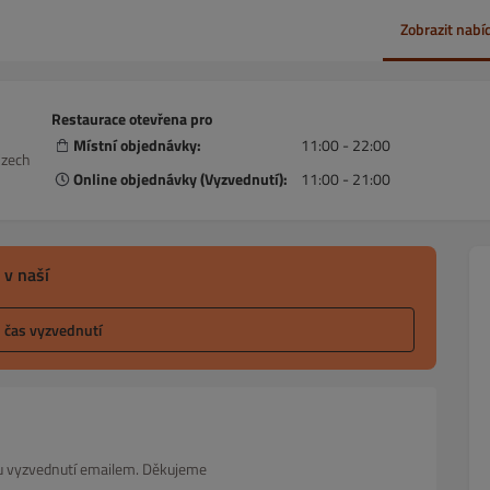
Zobrazit nabí
Restaurace otevřena pro
Místní objednávky:
11:00 - 22:00
Czech
Online objednávky (Vyzvednutí):
11:00 - 21:00
 v naší
l čas vyzvednutí
asu vyzvednutí emailem. Děkujeme