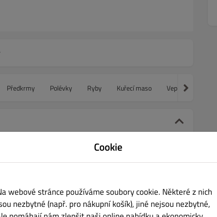
y
Předkrmy
Polévky
Ryby
Kuřecí maso
Vepřové maso
Cookie
Kč 259.00
Na webové stránce používáme soubory cookie. Některé z nich
jsou nezbytné (např. pro nákupní košík), jiné nejsou nezbytné,
ale pomáhají nám zlepšit naši online nabídku a ekonomicky