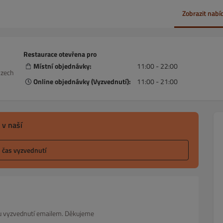
Zobrazit nabí
Restaurace otevřena pro
Místní objednávky:
11:00 - 22:00
Czech
Online objednávky (Vyzvednutí):
11:00 - 21:00
 v naší
l čas vyzvednutí
asu vyzvednutí emailem. Děkujeme