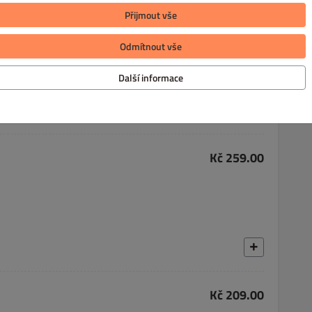
Přijmout vše
Kč 259.00
Odmítnout vše
Další informace
Kč 259.00
Kč 209.00