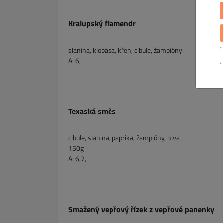
Kralupský flamendr
slanina, klobása, křen, cibule, žampióny
A: 6,
Texaská směs
cibule, slanina, paprika, žampióny, niva
150g
A: 6,7,
Smažený vepřový řízek z vepřové panenky