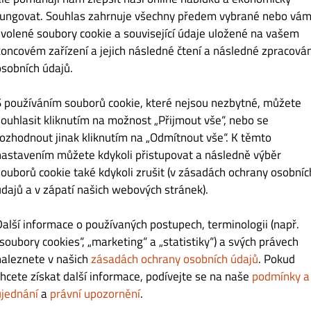
fungovat. Souhlas zahrnuje všechny předem vybrané nebo vám
Kč 268.00
zvolené soubory cookie a související údaje uložené na vašem
koncovém zařízení a jejich následné čtení a následné zpracován
ání:
osobních údajů.
S používáním souborů cookie, které nejsou nezbytné, můžete
souhlasit kliknutím na možnost „Přijmout vše“, nebo se
rozhodnout jinak kliknutím na „Odmítnout vše“. K těmto
nastavením můžete kdykoli přistupovat a následně výběr
souborů cookie také kdykoli zrušit (v zásadách ochrany osobníc
údajů a v zápatí našich webových stránek).
Kč 259.00
Další informace o používaných postupech, terminologii (např.
„soubory cookies“, „marketing“ a „statistiky“) a svých právech
naleznete v našich
zásadách ochrany osobních údajů
. Pokud
chcete získat další informace, podívejte se na naše
podmínky a
ujednání
a
právní upozornění
.