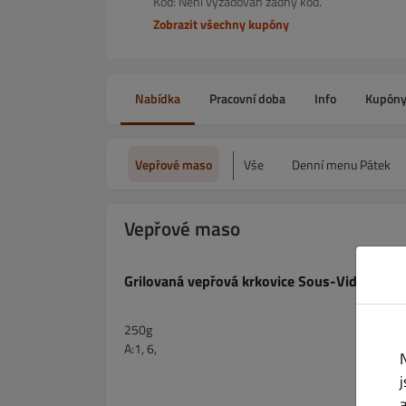
Kód: Není vyžadován žádný kód.
Zobrazit všechny kupóny
Nabídka
Pracovní doba
Info
Kupón
Vepřové maso
Vše
Denní menu Pátek
Vepřové maso
Grilovaná vepřová krkovice Sous-Vide
250g
A:1, 6,