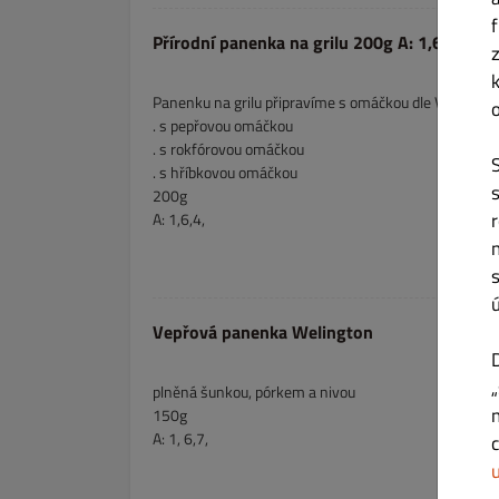
Přírodní panenka na grilu 200g A: 1,6,4
Panenku na grilu připravíme s omáčkou dle Vašeho př
. s pepřovou omáčkou
. s rokfórovou omáčkou
. s hříbkovou omáčkou
200g
A: 1,6,4,
Vepřová panenka Welington
plněná šunkou, pórkem a nivou
150g
A: 1, 6,7,