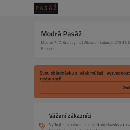
Modrá Pasáž
Mostní 747, Kralupy nad Vltavou - Lobeček 27801, 
Republic
Svou objednávku si však můžeš i vyzvednout
restauraci!
Zvo
Vážení zákazníci
Vyčkejte na potvrzení o přijetí objednávky a č