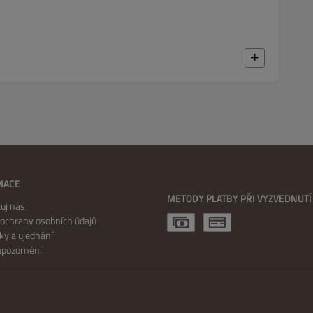
MACE
METODY PLATBY PŘI VYZVEDNUTÍ
uj nás
ochrany osobních údajů
y a ujednání
upozornění