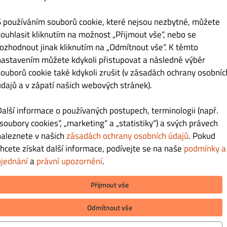
Kč 65.00
S používáním souborů cookie, které nejsou nezbytné, můžete
souhlasit kliknutím na možnost „Přijmout vše“, nebo se
rozhodnout jinak kliknutím na „Odmítnout vše“. K těmto
nastavením můžete kdykoli přistupovat a následně výběr
souborů cookie také kdykoli zrušit (v zásadách ochrany osobníc
Kč 65.00
údajů a v zápatí našich webových stránek).
Další informace o používaných postupech, terminologii (např.
„soubory cookies“, „marketing“ a „statistiky“) a svých právech
naleznete v našich
zásadách ochrany osobních údajů
. Pokud
chcete získat další informace, podívejte se na naše
podmínky a
Kč 65.00
ujednání
a
právní upozornění
.
Přijmout vše
Odmítnout vše