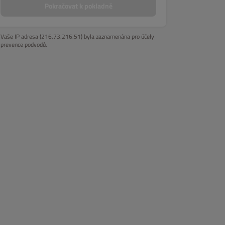
Pokračovat k pokladně
Vaše IP adresa (216.73.216.51) byla zaznamenána pro účely
prevence podvodů.
í steaky
Burgery
Masa z grilu
Těstoviny, rizota
Saláty