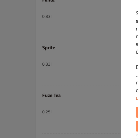
0,33l
Sprite
0,33l
Fuze Tea
0,25l