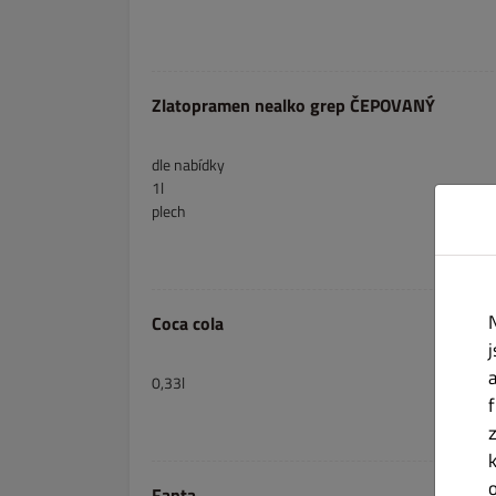
Zlatopramen nealko grep ČEPOVANÝ
dle nabídky
1l
plech
Coca cola
0,33l
Fanta