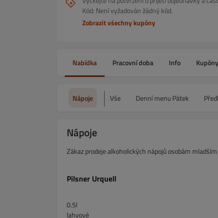
Vyčkejte na potvrzení o přijetí objednávky a č
Kód: Není vyžadován žádný kód.
Zobrazit všechny kupóny
Nabídka
Pracovní doba
Info
Kupón
Nápoje
Vše
Denní menu Pátek
Před
Nápoje
Zákaz prodeje alkoholických nápojů osobám mladším 
Pilsner Urquell
0.5l
lahvové