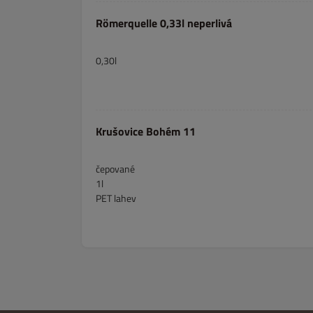
Römerquelle 0,33l neperlivá
0,30l
Krušovice Bohém 11
čepované
1l
PET lahev