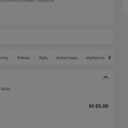
asu vyzvednutí emailem. Děkujeme
y
krmy
Polévky
Ryby
Kuřecí maso
Vepřové maso
Hověz
18 let
Kč 65.00