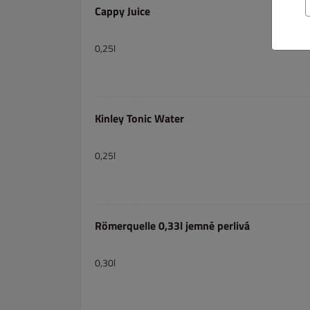
Cappy Juice
0,25l
Kinley Tonic Water
0,25l
Römerquelle 0,33l jemně perlivá
0,30l