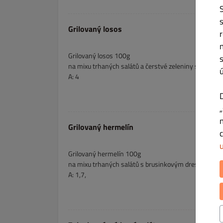
Grilovaný losos
Grilovaný losos 100g
na mixu trhaných salátů a čerstvé zeleniny s citru
A: 4
Grilovaný hermelín
Grilovaný hermelín 100g
na mixu trhaných salátů s brusinkovým dresingem, 
A: 1,7,