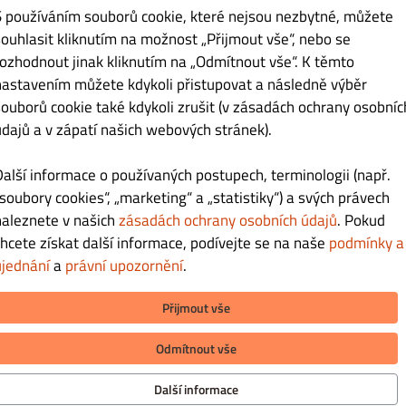
S používáním souborů cookie, které nejsou nezbytné, můžete
souhlasit kliknutím na možnost „Přijmout vše“, nebo se
Kč 275.00
rozhodnout jinak kliknutím na „Odmítnout vše“. K těmto
nastavením můžete kdykoli přistupovat a následně výběr
souborů cookie také kdykoli zrušit (v zásadách ochrany osobníc
sovým balsamikem
údajů a v zápatí našich webových stránek).
Další informace o používaných postupech, terminologii (např.
„soubory cookies“, „marketing“ a „statistiky“) a svých právech
naleznete v našich
zásadách ochrany osobních údajů
. Pokud
Kč 259.00
chcete získat další informace, podívejte se na naše
podmínky a
ujednání
a
právní upozornění
.
vlašskými ořechy a smažené cibulové kroužky
Přijmout vše
Odmítnout vše
Další informace