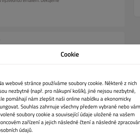
asu vyzvednutí emailem. Děkujeme
y
Cookie
Ryby
Kuřecí maso
Vepřové maso
Hovězí steaky
Burgery
Na webové stránce používáme soubory cookie. Některé z nich
jsou nezbytné (např. pro nákupní košík), jiné nejsou nezbytné,
ale pomáhají nám zlepšit naši online nabídku a ekonomicky
Kč 259.00
fungovat. Souhlas zahrnuje všechny předem vybrané nebo vám
zvolené soubory cookie a související údaje uložené na vašem
koncovém zařízení a jejich následné čtení a následné zpracován
osobních údajů.