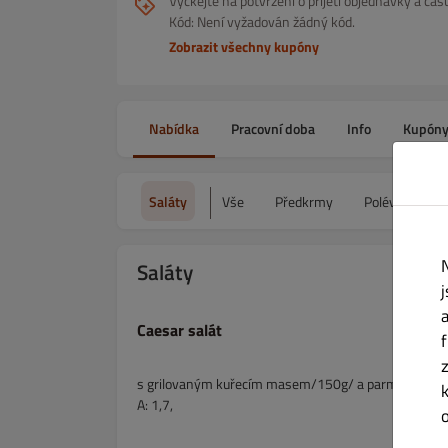
Vyčkejte na potvrzení o přijetí objednávky a č
Kód: Není vyžadován žádný kód.
Zobrazit všechny kupóny
Nabídka
Pracovní doba
Info
Kupón
Saláty
Vše
Předkrmy
Polévky
Saláty
Caesar salát
s grilovaným kuřecím masem/150g/ a parmezán
A: 1,7,