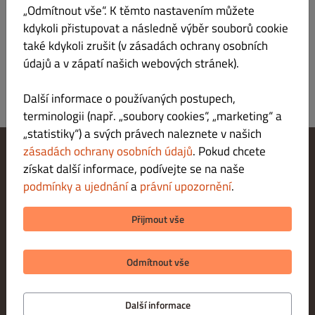
„Odmítnout vše“. K těmto nastavením můžete
dle denní nabídky
kdykoli přistupovat a následně výběr souborů cookie
také kdykoli zrušit (v zásadách ochrany osobních
údajů a v zápatí našich webových stránek).
Další informace o používaných postupech,
terminologii (např. „soubory cookies“, „marketing“ a
„statistiky“) a svých právech naleznete v našich
zásadách ochrany osobních údajů
. Pokud chcete
získat další informace, podívejte se na naše
Změnit nastavení souborů cookie
Kontaktuj nás
podmínky a ujednání
a
právní upozornění
.
Zásady ochrany osobních údajů
Podmínky a ujednání
Přijmout vše
Právní upozornění
METODY PLATBY PŘI VYZVEDNUTÍ
Odmítnout vše
Další informace