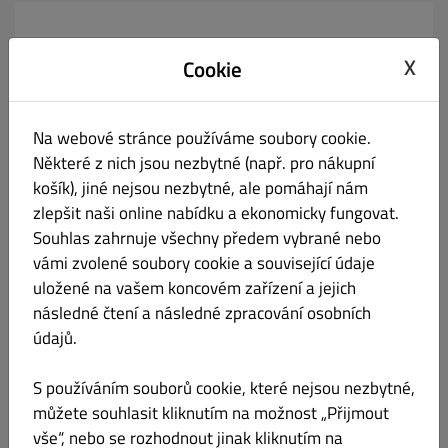
Vážení zákazníci
X
Cookie
Vyčkejte na potvrzení o přijetí objednávky a času
vyzvednutí emailem. Děkujeme
Kód: Není vyžadován žádný kód.
Na webové stránce používáme soubory cookie.
Zobrazit všechny kupóny
Některé z nich jsou nezbytné (např. pro nákupní
košík), jiné nejsou nezbytné, ale pomáhají nám
zlepšit naši online nabídku a ekonomicky fungovat.
Nabídka
Pracovní doba
Info
Kupóny
Souhlas zahrnuje všechny předem vybrané nebo
vámi zvolené soubory cookie a související údaje
uložené na vašem koncovém zařízení a jejich
Polévky
Vše
Předkrmy
Polévky
Ryby
Kuřecí maso
následné čtení a následné zpracování osobních
údajů.
Polévky
S používáním souborů cookie, které nejsou nezbytné,
můžete souhlasit kliknutím na možnost „Přijmout
Polévka
Kč 65.00
vše“, nebo se rozhodnout jinak kliknutím na